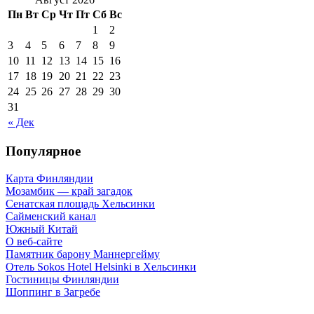
Пн
Вт
Ср
Чт
Пт
Сб
Вс
1
2
3
4
5
6
7
8
9
10
11
12
13
14
15
16
17
18
19
20
21
22
23
24
25
26
27
28
29
30
31
« Дек
Популярное
Карта Финляндии
Мозамбик — край загадок
Сенатская площадь Хельсинки
Сайменский канал
Южный Китай
О веб-сайте
Памятник барону Маннергейму
Отель Sokos Hotel Helsinki в Хельсинки
Гостиницы Финляндии
Шоппинг в Загребе