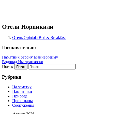
Отели Норинкили
Отель Opintola Bed & Breakfast
Познавательно
Памятник барону Маннергейму
Водопад Иматранкоски
Поиск
Рубрики
На заметку
Памятники
Природа
Про страны
Сооружения
Август 2026