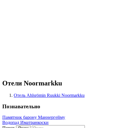
Отели Noormarkku
Отель Ahlsrömin Ruukki Noormarkku
Познавательно
Памятник барону Маннергейму
Водопад Иматранкоски
Поиск