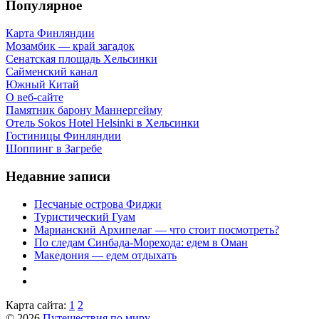
Популярное
Карта Финляндии
Мозамбик — край загадок
Сенатская площадь Хельсинки
Сайменский канал
Южный Китай
О веб-сайте
Памятник барону Маннергейму
Отель Sokos Hotel Helsinki в Хельсинки
Гостиницы Финляндии
Шоппинг в Загребе
Недавние записи
Песчаные острова Фиджи
Туристический Гуам
Марианский Архипелаг — что стоит посмотреть?
По следам Синбада-Морехода: едем в Оман
Македония — едем отдыхать
Карта сайта:
1
2
© 2026
Путешествия по миру