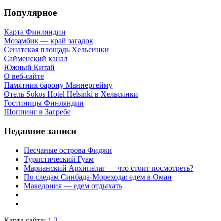
Популярное
Карта Финляндии
Мозамбик — край загадок
Сенатская площадь Хельсинки
Сайменский канал
Южный Китай
О веб-сайте
Памятник барону Маннергейму
Отель Sokos Hotel Helsinki в Хельсинки
Гостиницы Финляндии
Шоппинг в Загребе
Недавние записи
Песчаные острова Фиджи
Туристический Гуам
Марианский Архипелаг — что стоит посмотреть?
По следам Синбада-Морехода: едем в Оман
Македония — едем отдыхать
Карта сайта:
1
2