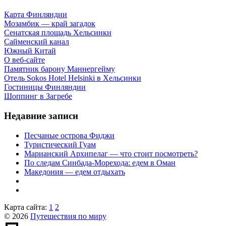
Карта Финляндии
Мозамбик — край загадок
Сенатская площадь Хельсинки
Сайменский канал
Южный Китай
О веб-сайте
Памятник барону Маннергейму
Отель Sokos Hotel Helsinki в Хельсинки
Гостиницы Финляндии
Шоппинг в Загребе
Недавние записи
Песчаные острова Фиджи
Туристический Гуам
Марианский Архипелаг — что стоит посмотреть?
По следам Синбада-Морехода: едем в Оман
Македония — едем отдыхать
Карта сайта:
1
2
© 2026
Путешествия по миру