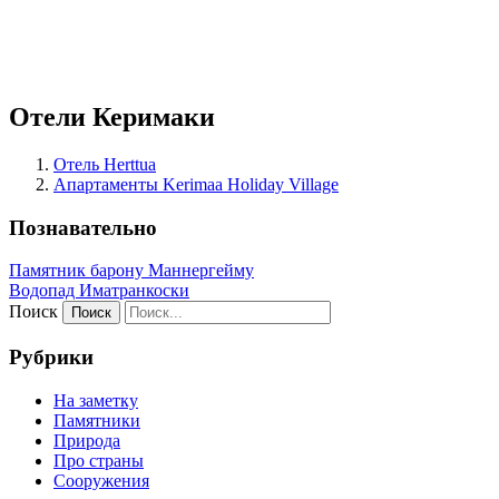
Отели Керимаки
Отель Herttua
Апартаменты Kerimaa Holiday Village
Познавательно
Памятник барону Маннергейму
Водопад Иматранкоски
Поиск
Рубрики
На заметку
Памятники
Природа
Про страны
Сооружения