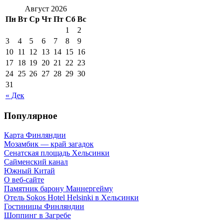
Август 2026
Пн
Вт
Ср
Чт
Пт
Сб
Вс
1
2
3
4
5
6
7
8
9
10
11
12
13
14
15
16
17
18
19
20
21
22
23
24
25
26
27
28
29
30
31
« Дек
Популярное
Карта Финляндии
Мозамбик — край загадок
Сенатская площадь Хельсинки
Сайменский канал
Южный Китай
О веб-сайте
Памятник барону Маннергейму
Отель Sokos Hotel Helsinki в Хельсинки
Гостиницы Финляндии
Шоппинг в Загребе